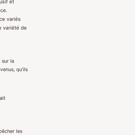
usif et
nce.
ce variés
e variété de
 sur la
venus, qu’ils
ait
pêcher les