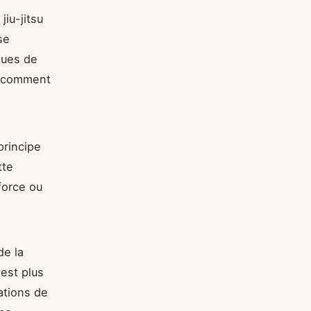
jiu-jitsu
se
ques de
et comment
principe
tte
 force ou
de la
 est plus
ations de