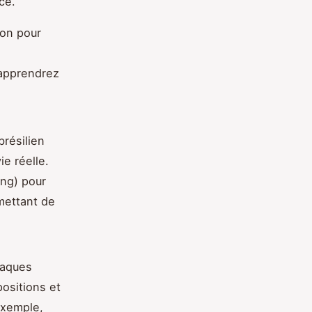
ce.
ion pour
 apprendrez
brésilien
ie réelle.
ing) pour
mettant de
taques
ositions et
exemple,