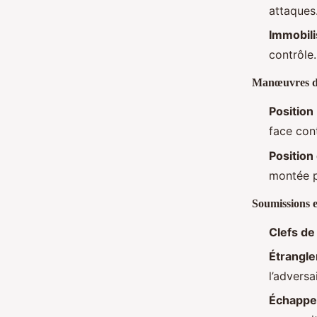
attaques
Immobili
contrôle.
Manœuvres de
Positio
face cont
Position
montée p
Soumissions 
Clefs de
Étrangl
l’adversa
Échappe