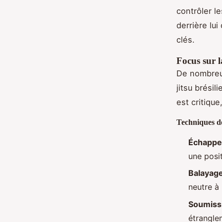
contrôler l
derrière lu
clés.
Focus sur l
De nombreuse
jitsu brésil
est critique
Techniques d
Échappe
une posi
Balayag
neutre à
Soumiss
étranglem