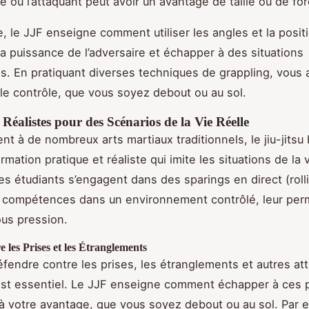
e où l’attaquant peut avoir un avantage de taille ou de for
, le JJF enseigne comment utiliser les angles et la posit
 la puissance de l’adversaire et échapper à des situations
. En pratiquant diverses techniques de grappling, vous
 le contrôle, que vous soyez debout ou au sol.
Réalistes pour des Scénarios de la Vie Réelle
t à de nombreux arts martiaux traditionnels, le jiu-jitsu 
rmation pratique et réaliste qui imite les situations de la v
les étudiants s’engagent dans des sparings en direct (roll
s compétences dans un environnement contrôlé, leur per
ous pression.
e les Prises et les Étranglements
éfendre contre les prises, les étranglements et autres at
st essentiel. Le JJF enseigne comment échapper à ces p
 à votre avantage, que vous soyez debout ou au sol. Par 