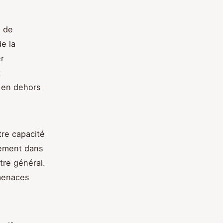
n de
e la
r
t
n en dehors
re capacité
lement dans
tre général.
 menaces