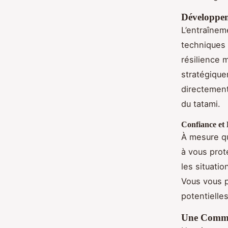
Développeme
L’entraînem
techniques 
résilience 
stratégique
directement
du tatami.
Confiance et 
À mesure qu
à vous prot
les situati
Vous vous p
potentielles
Une Commun