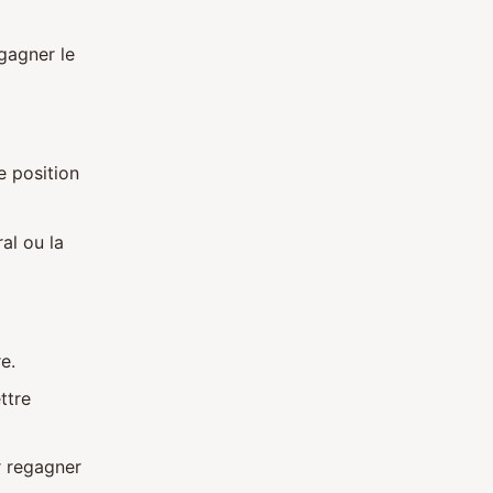
gagner le
e position
al ou la
e.
ttre
r regagner