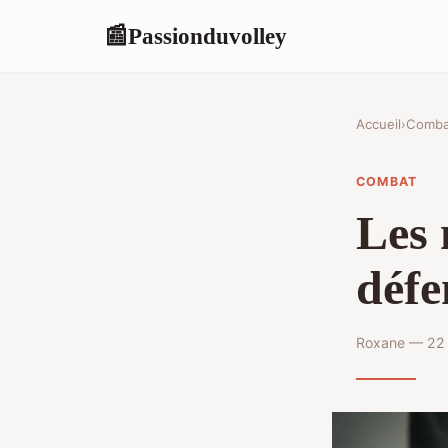
Passionduvolley
📰
Accueil
›
Comba
COMBAT
Les 
défe
Roxane — 22 