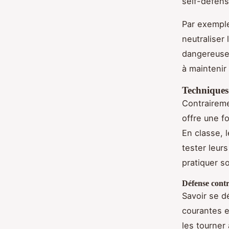
self-defens
Par exemple
neutraliser
dangereuses
à maintenir
Techniques 
Contrairemen
offre une fo
En classe, 
tester leur
pratiquer s
Défense contr
Savoir se d
courantes e
les tourner