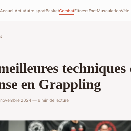
Accueil
Actu
Autre sport
Basket
Combat
Fitness
Foot
Musculation
Vélo
t
meilleures techniques
nse en Grappling
novembre 2024 — 6 min de lecture