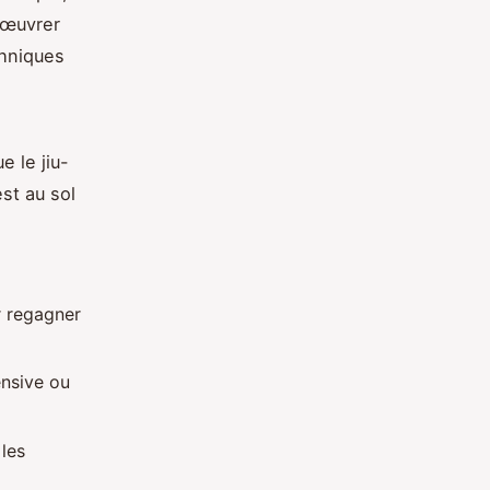
anœuvrer
chniques
e le jiu-
est au sol
r regagner
ensive ou
 les